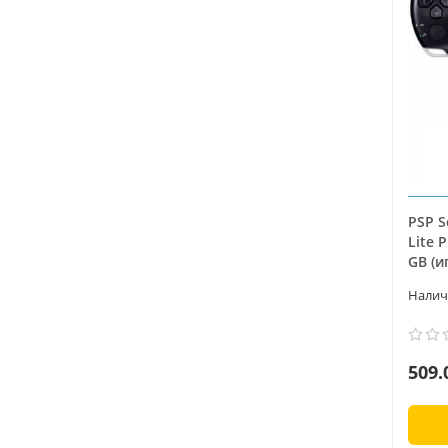
PSP S
Lite 
GB (и
509.