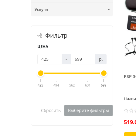
Услуги
Фильтр
ЦЕНА
-
р.
PSP 3
425
494
562
631
699
Сбросить
Выберите фильтры
519.