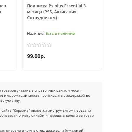
цев
Подписка Ps plus Essential 3
Подписка 
я
месяца (PS5, Активация
месяцев 
Сотрудником)
Есть в наличии
99.00р.
290.00р
и товаров указана в справочных целях и носит
ие информации может происходить с задержкой во
ескую силу.
 сайта "Корзина" является инструментом передачи
роизвести оплату онлайн и передать деньги за товар
торая внесена в компьютер, даже если бумажный