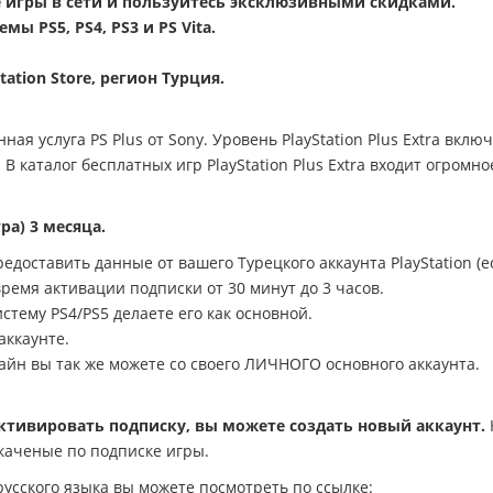
те игры в сети и пользуйтесь эксклюзивными скидками.
мы PS5, PS4, PS3 и PS Vita.
tation Store, регион Турция.
ённая услуга PS Plus от Sony. Уровень PlayStation Plus Extra вклю
 В каталог бесплатных игр PlayStation Plus Extra входит огромн
тра) 3 месяца.
едоставить данные от вашего Турецкого аккаунта PlayStation (е
 время активации подписки от 30 минут до 3 часов.
стему PS4/PS5 делаете его как основной.
ккаунте.
лайн вы так же можете со своего ЛИЧНОГО основного аккаунта.
 активировать подписку, вы можете создать новый аккаунт.
каченые по подписке игры.
усского языка вы можете посмотреть по ссылке: