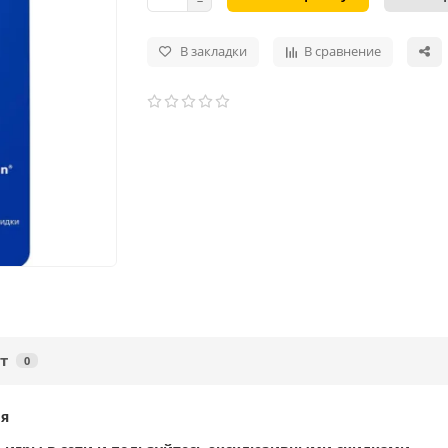
В закладки
В сравнение
т
0
ия