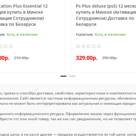
tation Plus Essential 12
Ps Plus deluxe (ps5) 12 меся
ев купить в Минске
купить в Минске (Активаци
вация Сотрудником)
Сотрудником) Доставка по
вка по Беларуси
Беларуси
Есть в наличии
Есть в наличии
00р.
329.00р.
210.00р.
350.00р.
 сроках и способах доставки, свойствах, характеристиках и комплектност
 внимания. Сайт является частным информационным ресурсом, обновлен
ельно не может быть интерпретирована как актуальная и имеющая юридич
данного информационного ресурса. Оформление заказа через функционал
ести тот или иной товар, так же как смс уведомление, но не позволяет п
 одна цена, а на кассе другая — продажа осуществляется по той цене, ко