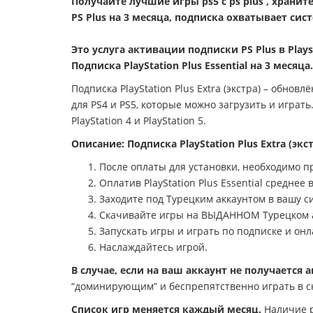
Получайте лучшие игры ps5 c ps plus , храни
PS Plus на 3 месяца, подписка охватывает систе
Это услуга активации подписки PS Plus в Plays
Подписка PlayStation Plus Essential на 3 месяца.
Подписка PlayStation Plus Extra (экстра) – обновл
для PS4 и PS5, которые можно загрузить и играть.
PlayStation 4 и PlayStation 5.
Описание: Подписка PlayStation Plus Extra (экс
После оплаты для установки, необходимо пр
Оплатив PlayStation Plus Essential среднее
Заходите под Турецким аккаунтом в вашу си
Скачивайте игры на ВЫДАННОМ Турецком а
Запускать игры и играть по подписке и он
Наслаждайтесь игрой.
В случае, если на ваш аккаунт не получается
“доминирующим” и беспрепятственно играть в с
Список игр меняется каждый месяц.
Наличие р