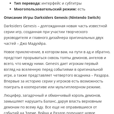
Тип перевода:
интерфейс и субтитры
Многопользовательский режим:
есть
Описание Игры Darksiders Genesis (Nintendo Switch​)
Darksiders Genesis – долгожданная новая часть известной
серии игр, созданная при участии творческого
руководителя и главного дизайнера оригинальных двух
частей – Джо Мадуэйра.
Новое приключение, в котором вам, на пути в ад и обратно,
предстоит прорываться сквозь толпы демонов, ангелов и
всего, что между ними. Genesis дает игрокам первый
взгляд на вселенную перед событиями в оригинальной
игре, а также представляет четвертого всадника – Раздора.
Впервые за историю серии у игроков есть возможность
поиграть в кооперативе или мультиплеерном режиме.
Люцифер, загадочный и обманчивый король демонов,
замышляет нарушить Баланс, даруя власть верховным
демонам по всему Аду. Все еще не оправившиеся от
событий на Эдеме, Война и Раздор получают новое